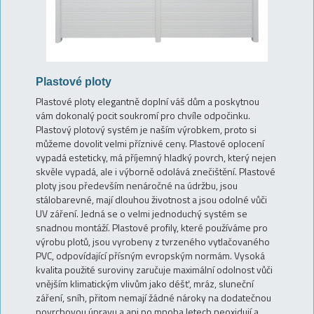
Plastové ploty
Plastové ploty elegantně doplní váš dům a poskytnou
vám dokonalý pocit soukromí pro chvíle odpočinku.
Plastový plotový systém je naším výrobkem, proto si
můžeme dovolit velmi příznivé ceny. Plastové oplocení
vypadá esteticky, má příjemný hladký povrch, který nejen
skvěle vypadá, ale i výborně odolává znečištění. Plastové
ploty jsou především nenáročné na údržbu, jsou
stálobarevné, mají dlouhou životnost a jsou odolné vůči
UV záření. Jedná se o velmi jednoduchý systém se
snadnou montáží. Plastové profily, které používáme pro
výrobu plotů, jsou vyrobeny z tvrzeného vytlačovaného
PVC, odpovídající přísným evropským normám. Vysoká
kvalita použité suroviny zaručuje maximální odolnost vůči
vnějším klimatickým vlivům jako déšť, mráz, sluneční
záření, sníh, přitom nemají žádné nároky na dodatečnou
povrchovou úpravu a ani po mnoha letech neoxidují a