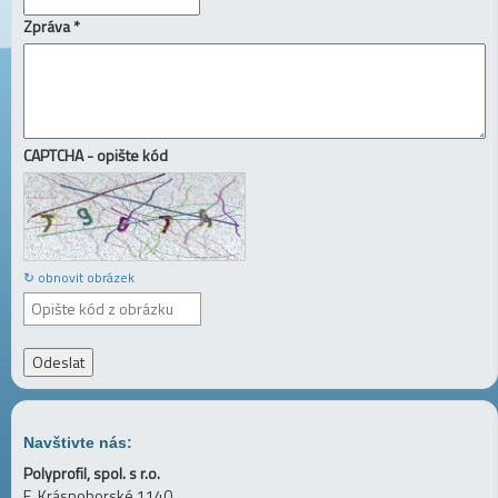
Zpráva *
CAPTCHA - opište kód
↻ obnovit obrázek
Navštivte nás:
Polyprofil, spol. s r.o.
E. Krásnohorské 1140